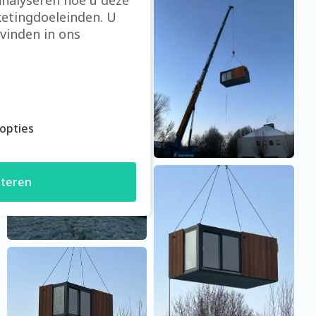
analyseren hoe u deze
etingdoeleinden. U
vinden in ons
opties
teren