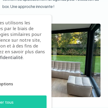
box. Une approche innovante !
s utilisons les
s par le biais de
gies similaires pour
ence sur notre site,
ion et à des fins de
z en savoir plus dans
fidentialité
.
options
er tous