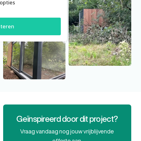
opties
teren
Geïnspireerd door dit project?
Vraag vandaag nog jouw vrijblijvende
offerte aan.