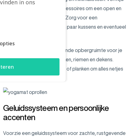
vinden in ons
overbodige meubels en accessoires om een open en
serene ruimte te behouden. Zorg voor een
comfortabele yogamat, een paar kussens en eventueel
een meditatiebankje.
opties
Zorg ook zeker voor voldoende opbergruimte voor je
yoga-materialen zoals blokken, riemen en dekens.
teren
Gebruik ingebouwde kasten of planken om alles netjes
op te bergen.
Geluidssysteem en persoonlijke
accenten
Voorzie een geluidssysteem voor zachte, rustgevende